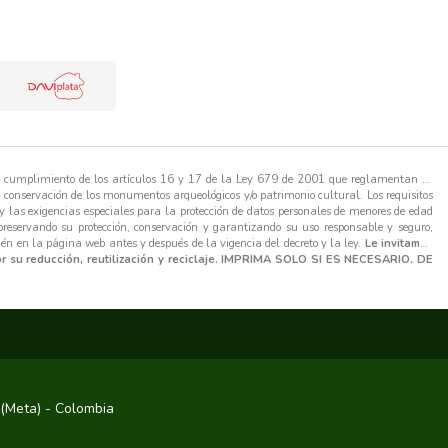
l cumplimiento de los artículos 16 y 17 de la Ley 679 de 2001 que reglamentan la
a conservación de los monumentos arqueológicos y/o patrimonio cultural. Los requisitos
 las exigencias especiales para la protección de datos personales de menores de edad
 preservando su protección, conservación y garantizando su uso responsable y seguro,
ién en la página web antes y después de la vigencia del decreto y la ley.
Le invitamos
or su reducción, reutilización y reciclaje. IMPRIMA SOLO SI ES NECESARIO. DE
 (Meta) - Colombia