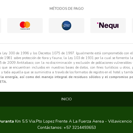
MÉTODOS DE PAGO
 la Ley 300 de 1996 y los Decretos 1075 de 1997. Igualmente está comprometido con e
 de 1981 sobre protección de flora y fauna; la Ley 103 de 1931 por la cual se fomenta l
5 de 2009 Antitabaco; con la no discriminación y exclusión de poblaciones vulnerables y
 que se encuentran incluidos en nuestras bases de datos, con fines turísticos u otros,
 y toda aquella que se suministra a través de los formatos de registro en el hotel y tamb
 la energía, así como del manejo integral de residuos sólidos y el compromiso p
ETA.
INICIO
Duranta
Km 5.5 Via.Pto Lopez Frente A La Fuerza Aerea - Villavicencio
Contáctanos: +57 3214493653