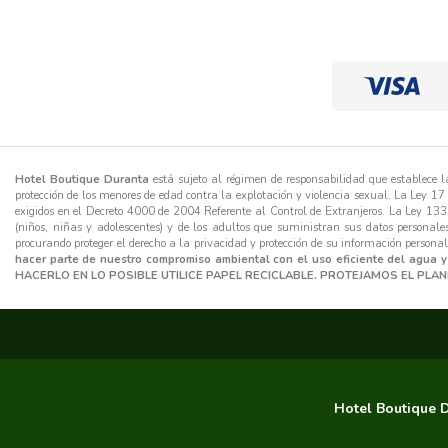
Hotel Boutique Duranta
está sujeto al régimen de responsabilidad que establece
protección de los menores de edad contra la explotación y violencia sexual. La Ley 17
exigidos en el Decreto 4000 de 2004 Referente al Control de Extranjeros. La Ley 133
(niños, niñas y adolescentes) y de los adultos que suministran sus datos personales
procurando proteger el derecho a la privacidad y protección de su información personal
hacer parte de nuestro compromiso ambiental con el uso eficiente del agua y
HACERLO EN LO POSIBLE UTILICE PAPEL RECICLABLE. PROTEJAMOS EL PLAN
Hotel Boutique 