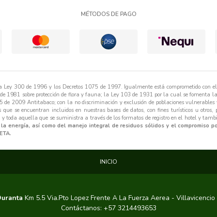
MÉTODOS DE PAGO
 la Ley 300 de 1996 y los Decretos 1075 de 1997. Igualmente está comprometido con e
 de 1981 sobre protección de flora y fauna; la Ley 103 de 1931 por la cual se fomenta l
5 de 2009 Antitabaco; con la no discriminación y exclusión de poblaciones vulnerables y
 que se encuentran incluidos en nuestras bases de datos, con fines turísticos u otros,
 y toda aquella que se suministra a través de los formatos de registro en el hotel y tamb
 la energía, así como del manejo integral de residuos sólidos y el compromiso p
ETA.
INICIO
Duranta
Km 5.5 Via.Pto Lopez Frente A La Fuerza Aerea - Villavicencio
Contáctanos: +57 3214493653