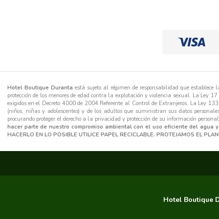
Hotel Boutique Duranta
está sujeto al régimen de responsabilidad que establece
protección de los menores de edad contra la explotación y violencia sexual. La Ley 17
exigidos en el Decreto 4000 de 2004 Referente al Control de Extranjeros. La Ley 133
(niños, niñas y adolescentes) y de los adultos que suministran sus datos personales
procurando proteger el derecho a la privacidad y protección de su información personal
hacer parte de nuestro compromiso ambiental con el uso eficiente del agua y
HACERLO EN LO POSIBLE UTILICE PAPEL RECICLABLE. PROTEJAMOS EL PLAN
Hotel Boutique 